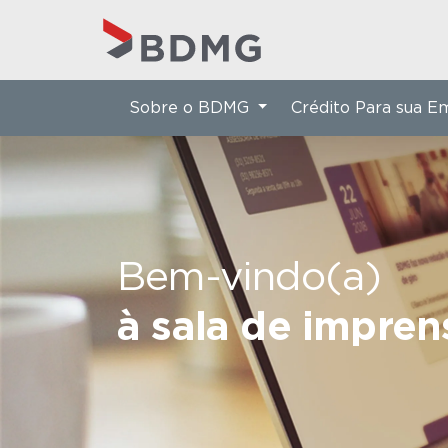
Sobre o BDMG
Crédito Para sua 
Bem-vindo(a)
à sala de impre