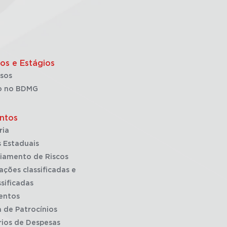
os e Estágios
sos
o no BDMG
ntos
ria
 Estaduais
iamento de Riscos
ações classificadas e
sificadas
entos
a de Patrocínios
rios de Despesas