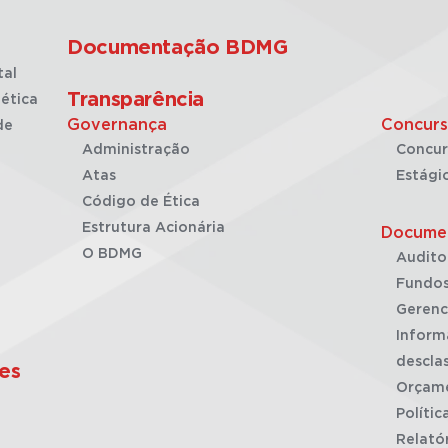
Documentação BDMG
tal
Transparência
ética
Governança
Concurs
de
Administração
Concur
Atas
Estági
Código de Ética
Estrutura Acionária
Docume
O BDMG
Audito
Fundos
Gerenc
Inform
desclas
es
Orçam
Polític
Relató