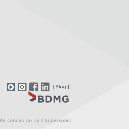
| Blog |
ite concebido pela Supersonic