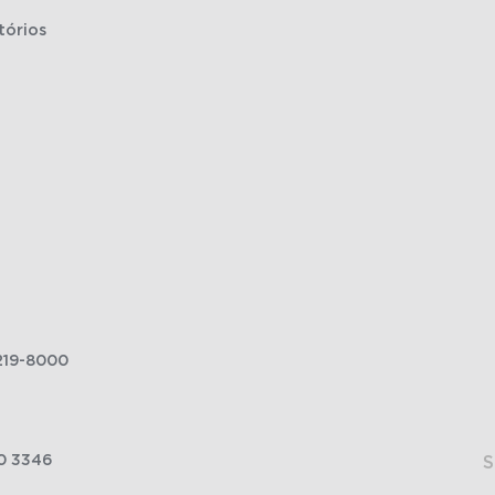
tórios
219-8000
0 3346
S