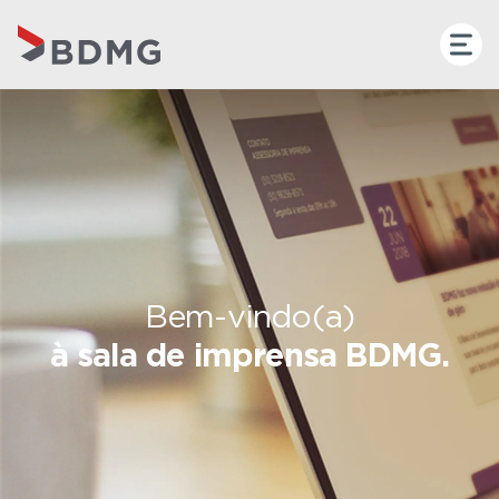
Bem-vindo(a)
à sala de imprensa BDMG.