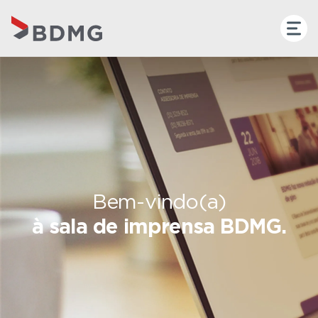
Bem-vindo(a)
à sala de imprensa BDMG.