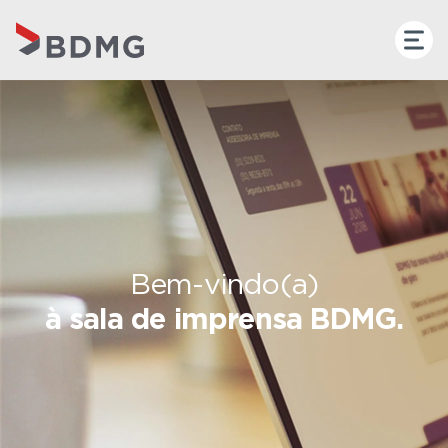
Bem-vindo(a)
à sala de imprensa BDMG.