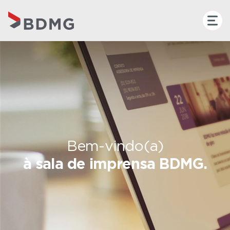
Bem-vindo(a)
à sala de imprensa BDMG.