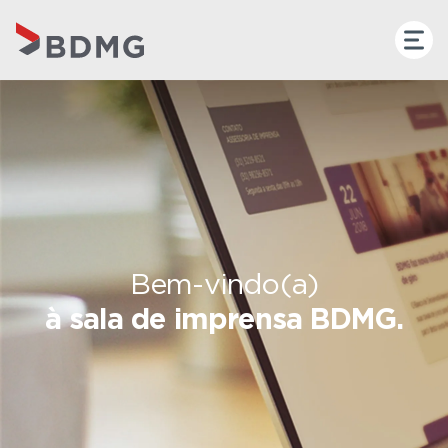
Bem-vindo(a)
à sala de imprensa BDMG.