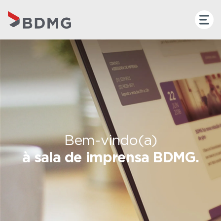
Bem-vindo(a)
à sala de imprensa BDMG.