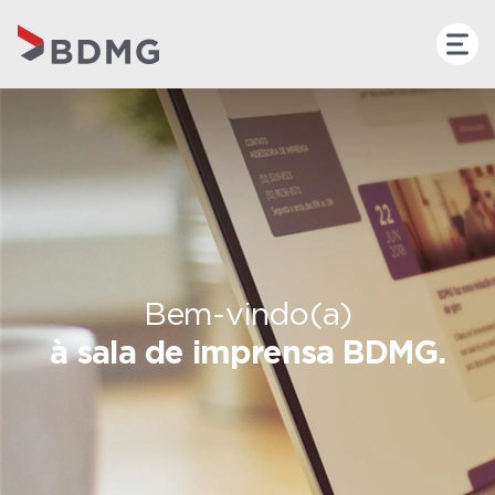
Bem-vindo(a)
à sala de imprensa BDMG.