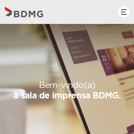
Bem-vindo(a)
à sala de imprensa BDMG.