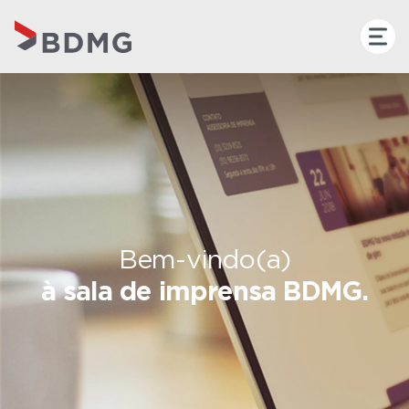
Bem-vindo(a)
à sala de imprensa BDMG.