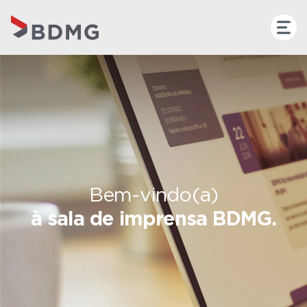
Bem-vindo(a)
à sala de imprensa BDMG.