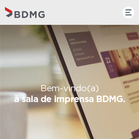
Bem-vindo(a)
à sala de imprensa BDMG.