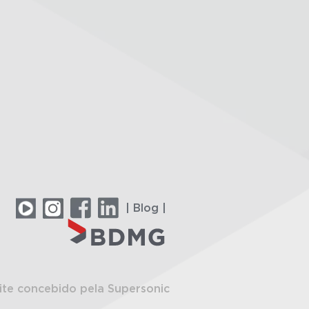
| Blog |
ite concebido pela Supersonic