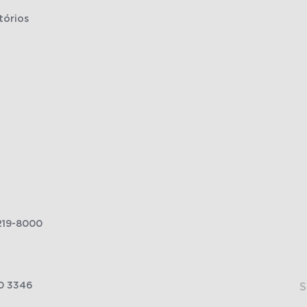
tórios
219-8000
0 3346
S