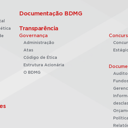
Documentação BDMG
tal
Transparência
ética
Governança
Concurs
de
Administração
Concur
Atas
Estági
Código de Ética
Estrutura Acionária
Docume
O BDMG
Audito
Fundos
Gerenc
Inform
desclas
es
Orçam
Polític
Relató