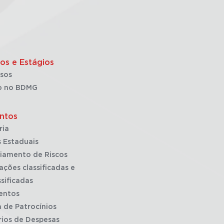
os e Estágios
sos
o no BDMG
ntos
ria
 Estaduais
iamento de Riscos
ações classificadas e
sificadas
entos
a de Patrocínios
rios de Despesas