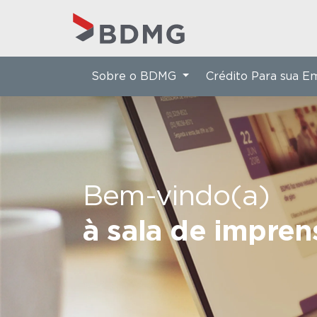
Sobre o BDMG
Crédito Para sua 
Bem-vindo(a)
à sala de impre