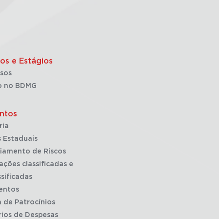
os e Estágios
sos
o no BDMG
ntos
ria
 Estaduais
iamento de Riscos
ações classificadas e
sificadas
entos
a de Patrocínios
rios de Despesas