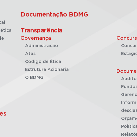
Documentação BDMG
tal
Transparência
ética
Governança
Concurs
de
Administração
Concur
Atas
Estági
Código de Ética
Estrutura Acionária
Docume
O BDMG
Audito
Fundos
Gerenc
Inform
desclas
es
Orçam
Polític
Relató