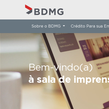
Sobre o BDMG
Crédito Para sua 
Bem-vindo(a)
à sala de impre