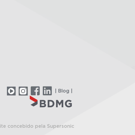
| Blog |
ite concebido pela Supersonic