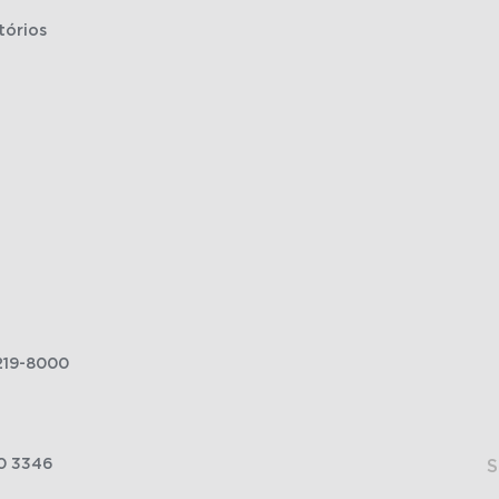
tórios
219-8000
0 3346
S