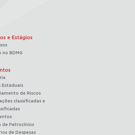
os e Estágios
sos
o no BDMG
ntos
ria
 Estaduais
iamento de Riscos
ações classificadas e
sificadas
entos
a de Patrocínios
rios de Despesas