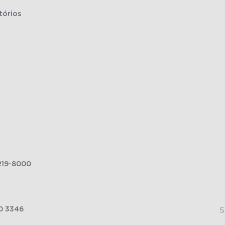
tórios
219-8000
0 3346
S