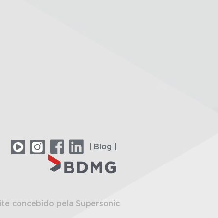
| Blog |
ite concebido pela Supersonic