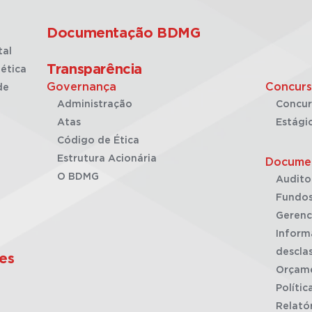
Documentação BDMG
tal
Transparência
ética
Governança
Concurs
de
Administração
Concur
Atas
Estági
Código de Ética
Estrutura Acionária
Docume
O BDMG
Audito
Fundos
Gerenc
Inform
desclas
es
Orçam
Polític
Relató