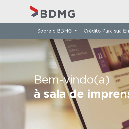
Sobre o BDMG
Crédito Para sua 
Bem-vindo(a)
à sala de impre