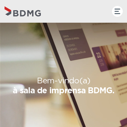
Bem-vindo(a)
à sala de imprensa BDMG.