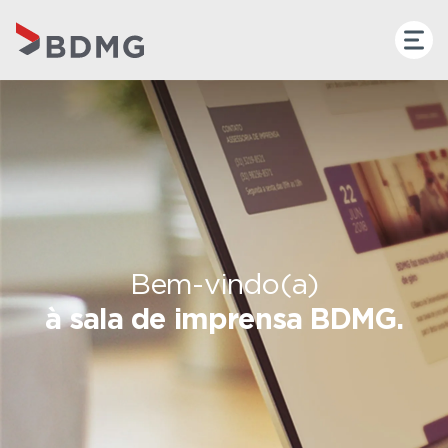
Bem-vindo(a)
à sala de imprensa BDMG.