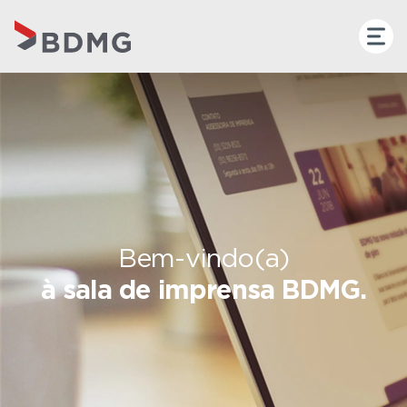
Bem-vindo(a)
à sala de imprensa BDMG.