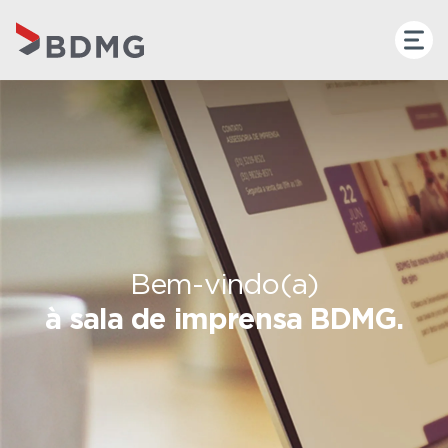
Bem-vindo(a)
à sala de imprensa BDMG.