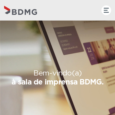
Bem-vindo(a)
à sala de imprensa BDMG.