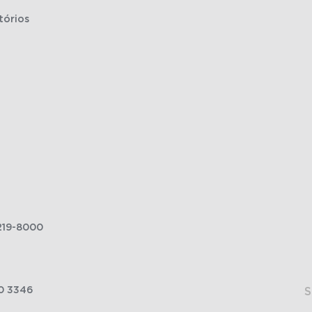
tórios
219-8000
0 3346
S