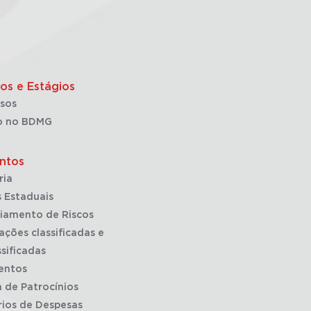
os e Estágios
sos
o no BDMG
ntos
ria
 Estaduais
iamento de Riscos
ações classificadas e
sificadas
entos
a de Patrocínios
rios de Despesas