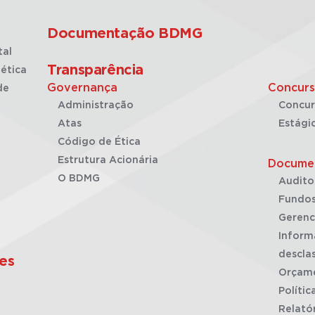
Documentação BDMG
tal
Transparência
ética
Governança
Concurs
de
Administração
Concur
Atas
Estági
Código de Ética
Estrutura Acionária
Docume
O BDMG
Audito
Fundos
Gerenc
Inform
desclas
es
Orçam
Polític
Relató