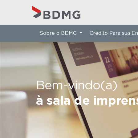
Sobre o BDMG
Crédito Para sua 
Bem-vindo(a)
à sala de impre