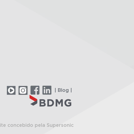
| Blog |
ite concebido pela Supersonic