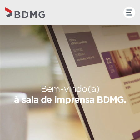
Bem-vindo(a)
à sala de imprensa BDMG.