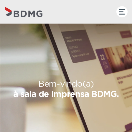
Bem-vindo(a)
à sala de imprensa BDMG.