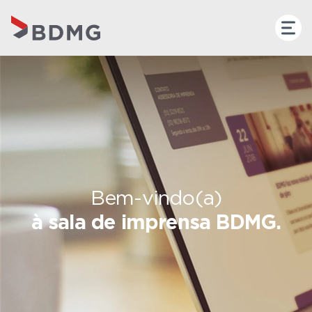
Bem-vindo(a)
à sala de imprensa BDMG.