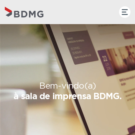
Bem-vindo(a)
à sala de imprensa BDMG.