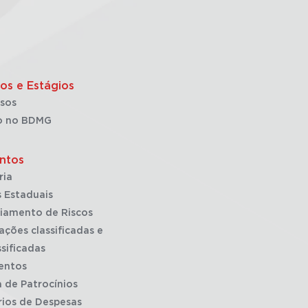
os e Estágios
sos
o no BDMG
ntos
ria
 Estaduais
iamento de Riscos
ações classificadas e
sificadas
entos
a de Patrocínios
rios de Despesas