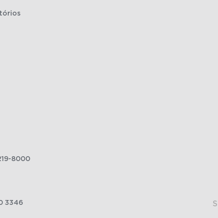
tórios
219-8000
0 3346
S