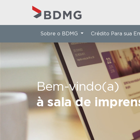
Sobre o BDMG
Crédito Para sua 
Bem-vindo(a)
à sala de impre