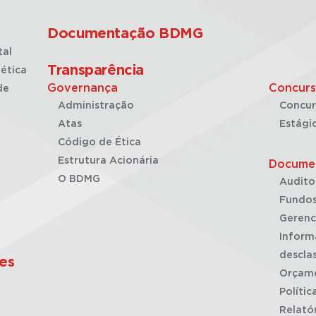
Documentação BDMG
tal
Transparência
ética
Governança
Concurs
de
Administração
Concur
Atas
Estági
Código de Ética
Estrutura Acionária
Docume
O BDMG
Audito
Fundos
Gerenc
Inform
desclas
es
Orçam
Polític
Relató