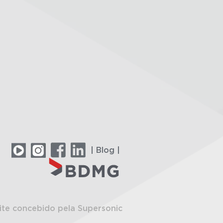
| Blog |
ite concebido pela Supersonic