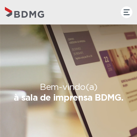
Bem-vindo(a)
à sala de imprensa BDMG.