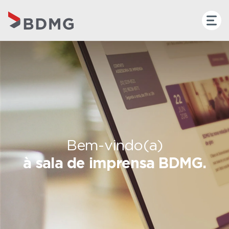
Bem-vindo(a)
à sala de imprensa BDMG.