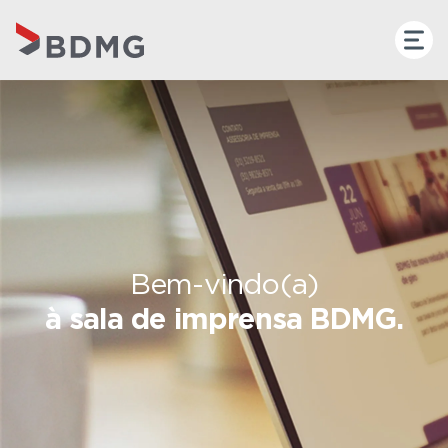
Bem-vindo(a)
à sala de imprensa BDMG.