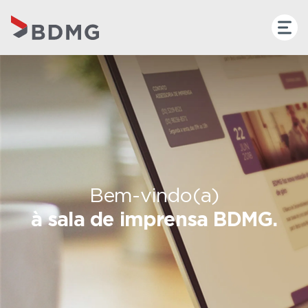
Bem-vindo(a)
à sala de imprensa BDMG.