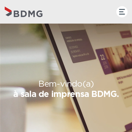
Bem-vindo(a)
à sala de imprensa BDMG.