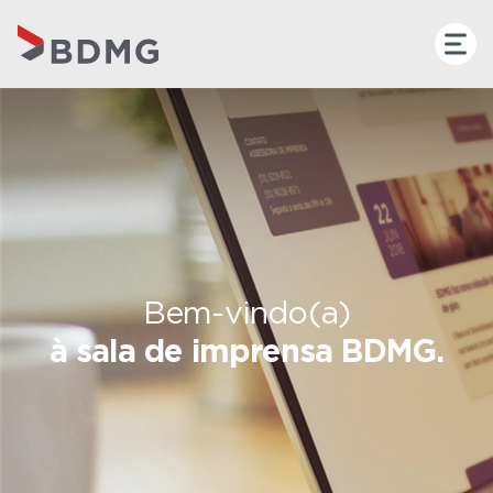
Bem-vindo(a)
à sala de imprensa BDMG.