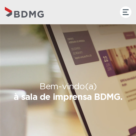
Bem-vindo(a)
à sala de imprensa BDMG.