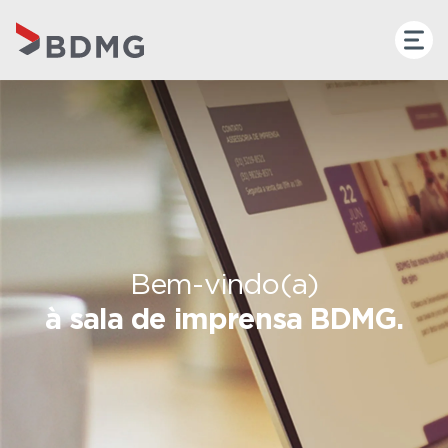
Bem-vindo(a)
à sala de imprensa BDMG.