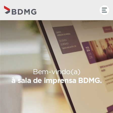
Bem-vindo(a)
à sala de imprensa BDMG.