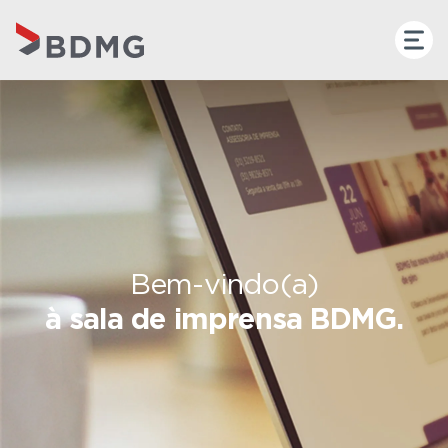
Bem-vindo(a)
à sala de imprensa BDMG.