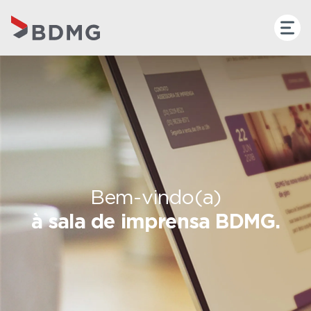
Bem-vindo(a)
à sala de imprensa BDMG.