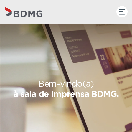
Bem-vindo(a)
à sala de imprensa BDMG.