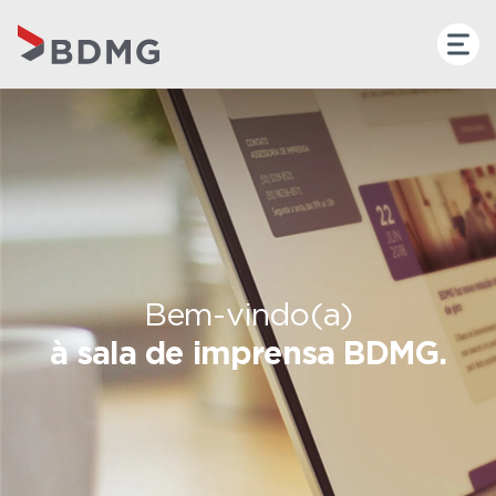
Bem-vindo(a)
à sala de imprensa BDMG.