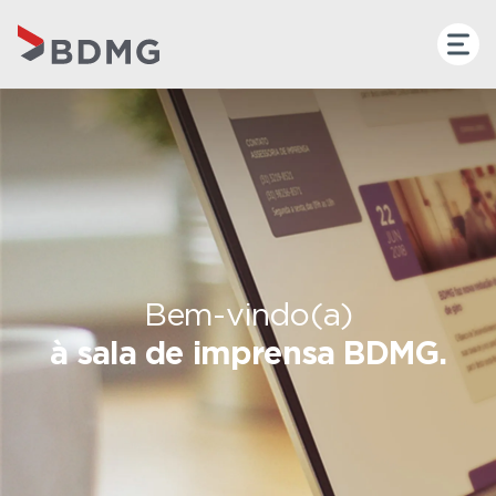
Bem-vindo(a)
à sala de imprensa BDMG.