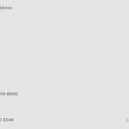
tórios
219-8000
0 3346
S