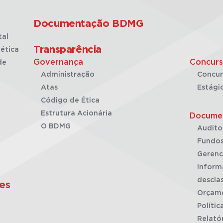
Documentação BDMG
tal
Transparência
ética
Governança
Concurs
de
Administração
Concur
Atas
Estági
Código de Ética
Estrutura Acionária
Docume
O BDMG
Audito
Fundos
Gerenc
Inform
desclas
es
Orçam
Polític
Relató