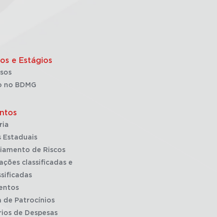
os e Estágios
sos
o no BDMG
ntos
ria
 Estaduais
iamento de Riscos
ações classificadas e
sificadas
entos
a de Patrocínios
rios de Despesas