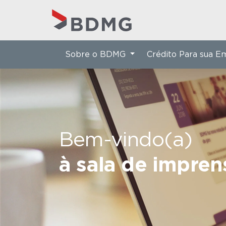
Sobre o BDMG
Crédito Para sua 
Bem-vindo(a)
à sala de impre