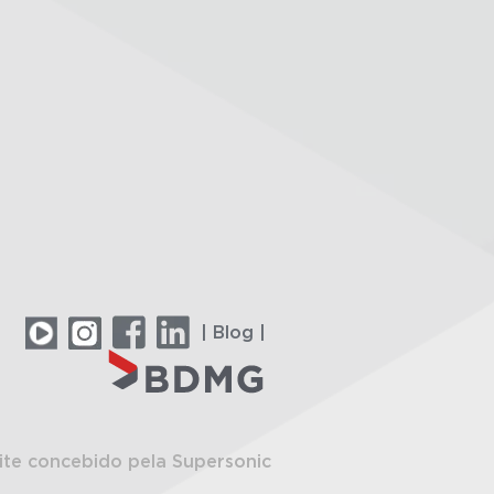
| Blog |
ite concebido pela Supersonic