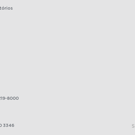
tórios
219-8000
0 3346
S