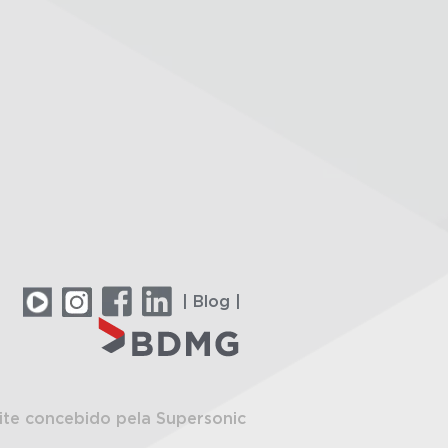
| Blog |
ite concebido pela Supersonic