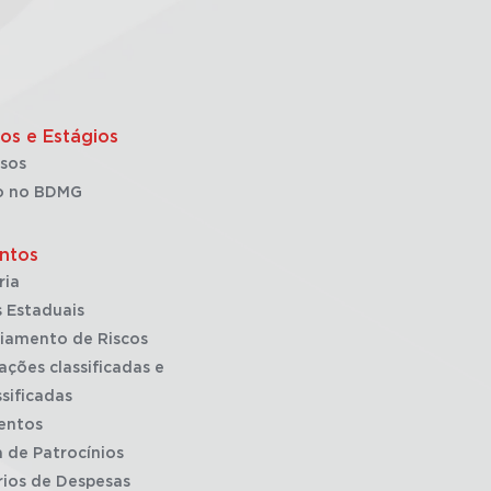
os e Estágios
sos
o no BDMG
ntos
ria
 Estaduais
iamento de Riscos
ações classificadas e
sificadas
entos
a de Patrocínios
rios de Despesas