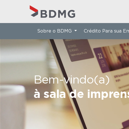
Sobre o BDMG
Crédito Para sua 
Bem-vindo(a)
à sala de impre