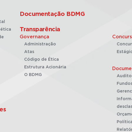
Documentação BDMG
tal
Transparência
ética
Governança
Concurs
de
Administração
Concur
Atas
Estági
Código de Ética
Estrutura Acionária
Docume
O BDMG
Audito
Fundos
Gerenc
Inform
desclas
es
Orçam
Polític
Relató