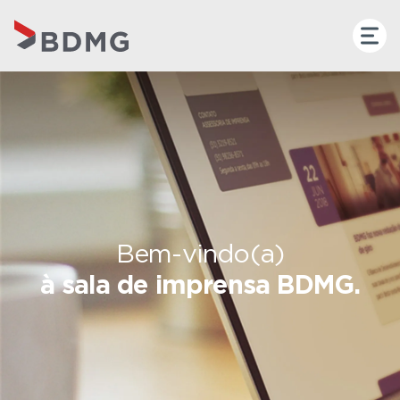
Bem-vindo(a)
à sala de imprensa BDMG.