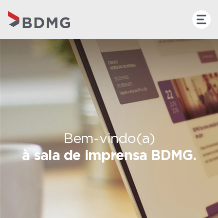
Bem-vindo(a)
à sala de imprensa BDMG.