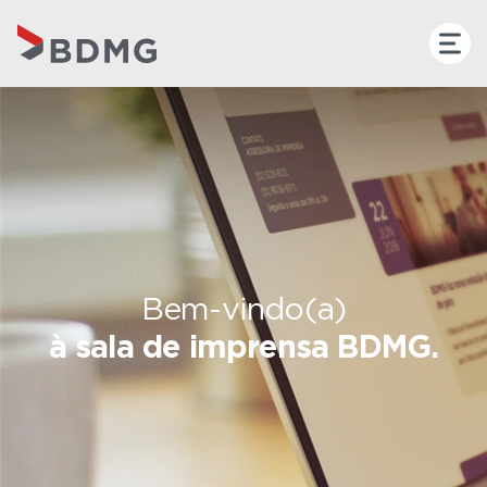
Bem-vindo(a)
à sala de imprensa BDMG.