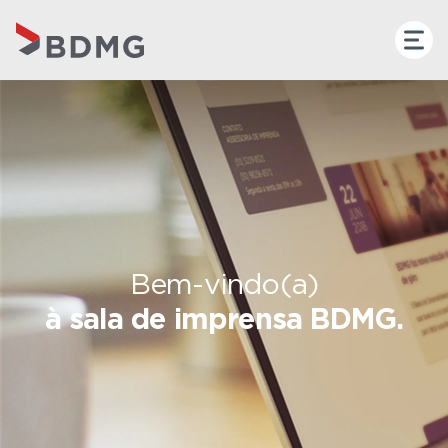
Bem-vindo(a)
à sala de imprensa BDMG.