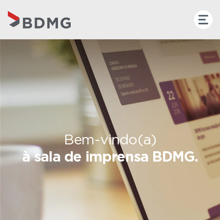
Bem-vindo(a)
à sala de imprensa BDMG.