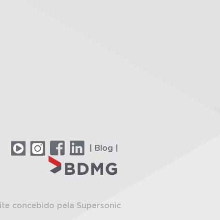
| Blog |
ite concebido pela Supersonic