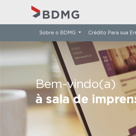
Sobre o BDMG
Crédito Para sua 
Bem-vindo(a)
à sala de impre