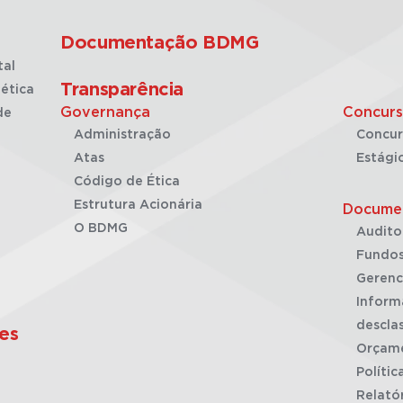
Documentação BDMG
tal
Transparência
ética
Governança
Concurs
de
Administração
Concur
Atas
Estági
Código de Ética
Estrutura Acionária
Docume
O BDMG
Audito
Fundos
Gerenc
Inform
desclas
es
Orçam
Polític
Relató