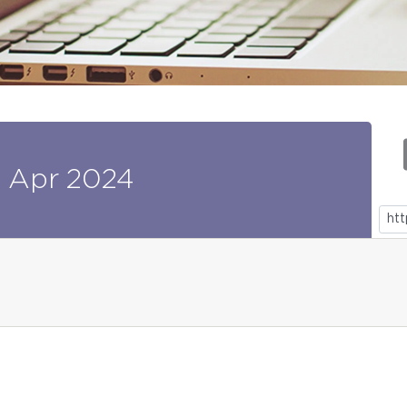
9
Apr
2024