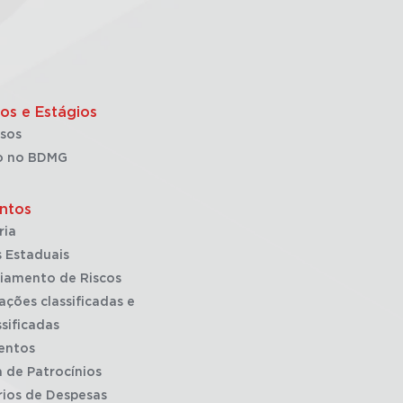
os e Estágios
sos
o no BDMG
ntos
ria
 Estaduais
iamento de Riscos
ações classificadas e
sificadas
entos
a de Patrocínios
rios de Despesas