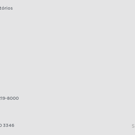
tórios
219-8000
0 3346
S