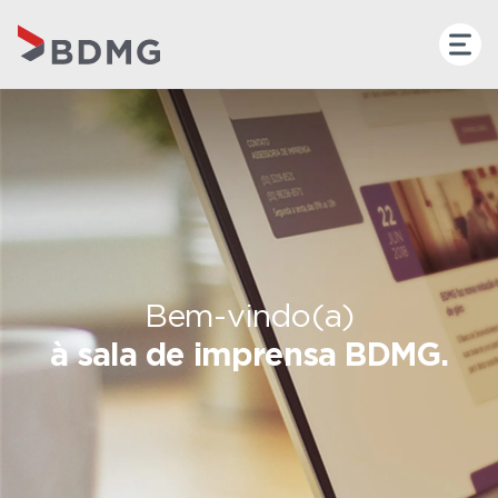
Bem-vindo(a)
à sala de imprensa BDMG.