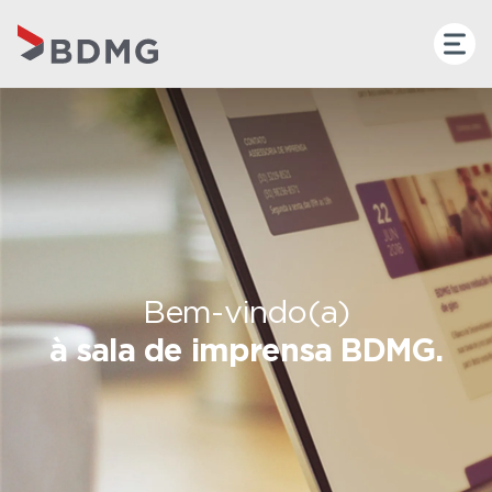
Bem-vindo(a)
à sala de imprensa BDMG.